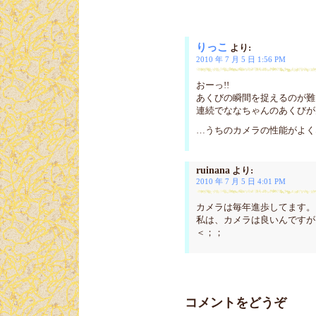
りっこ
より:
2010 年 7 月 5 日 1:56 PM
おーっ!!
あくびの瞬間を捉えるのが難
連続でななちゃんのあくびが
…うちのカメラの性能がよく
ruinana
より:
2010 年 7 月 5 日 4:01 PM
カメラは毎年進歩してます。
私は、カメラは良いんですが
＜；；
コメントをどうぞ