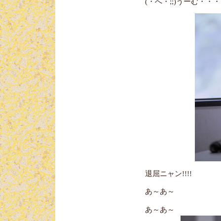
(・へ・;;)うーむ・・
退屈ニャン!!!!
あ～あ～
あ～あ～