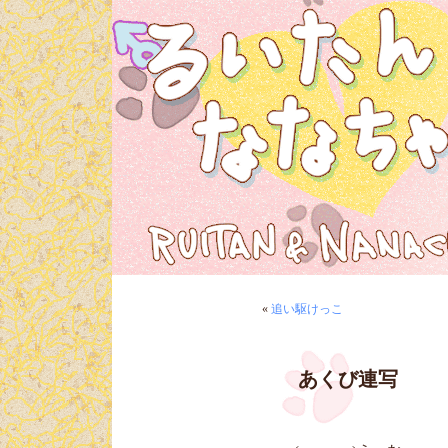
«
追い駆けっこ
あくび連写