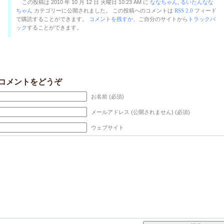
この投稿は 2010 年 10 月 12 日 火曜日 10:23 AM に
ななちゃん
,
るいたんなな
ちゃん
カテゴリーに公開されました。 この投稿へのコメントは
RSS 2.0
フィード
で購読することができます。
コメントを残すか
、ご自分のサイトから
トラックバ
ック
することができます。
コメントをどうぞ
お名前 (必須)
メールアドレス (公開されません) (必須)
ウェブサイト