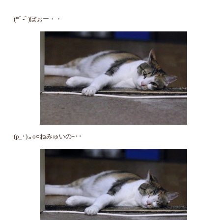
(*ﾟ‐ﾟ)ぼぉー・・
(ρ_･).｡o○ねみゅいのｰ･･