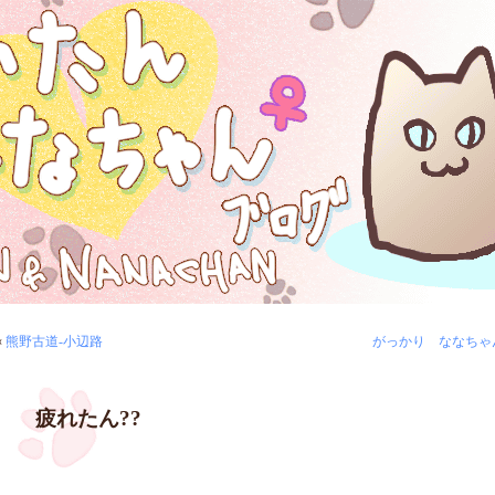
«
熊野古道-小辺路
がっかり ななちゃ
疲れたん??