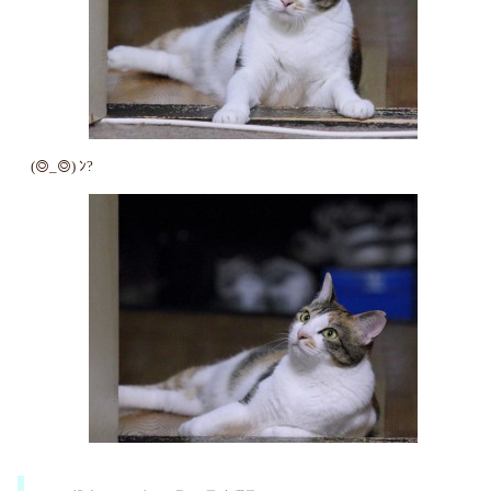
(◎_◎) ﾝ?