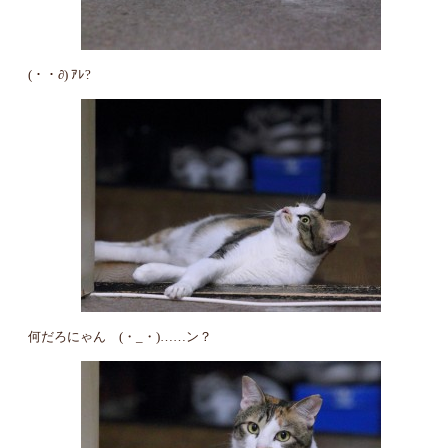
(・・∂) ｱﾚ?
何だろにゃん (・_・)……ン？