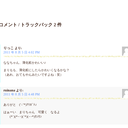
コメント / トラックバック 2 件
りっこ
より:
2011 年 8 月 5 日 4:02 PM
ななちゃん、薄化粧かわいい♪
まりもも、薄化粧にしたらかわいくなるかな？
（あれ、おてもやんみたいですよね：笑）
ruinana
より:
2011 年 8 月 5 日 4:48 PM
ありがと (‘-’*)ｱﾘｶﾞﾄ♪
はぁーい まりちゃん 可愛く なるよ
(*¨)(*･･)(¨*)(･･*)ｳﾝｳﾝ