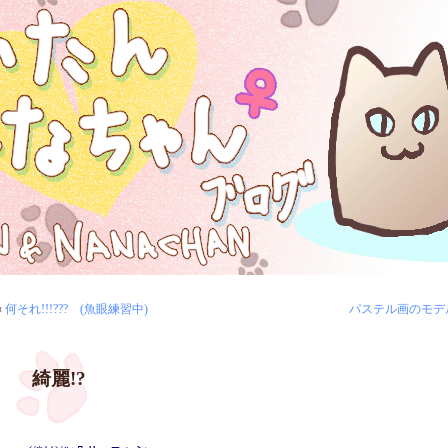
«
何それ!!!??? (魚眼練習中)
パステル画のモデ
綺麗!?