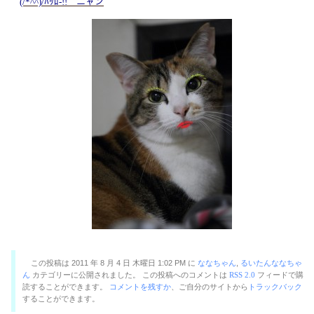
(/*^^)/ﾊｯﾛ-!! ニャン
この投稿は 2011 年 8 月 4 日 木曜日 1:02 PM に
ななちゃん
,
るいたんななちゃ
ん
カテゴリーに公開されました。 この投稿へのコメントは
RSS 2.0
フィードで購
読することができます。
コメントを残すか
、ご自分のサイトから
トラックバック
することができます。