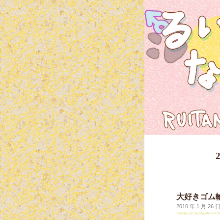
大好きゴム
2010 年 1 月 26