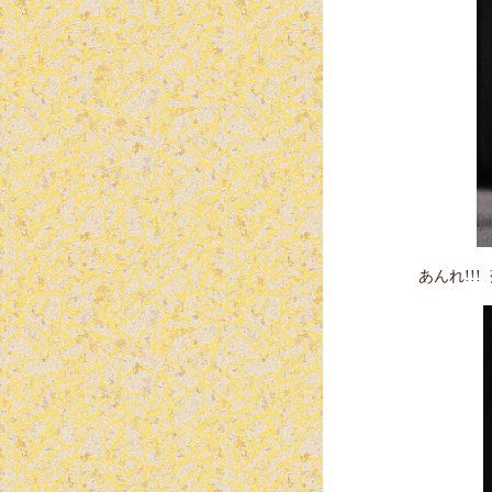
あんれ!!! 