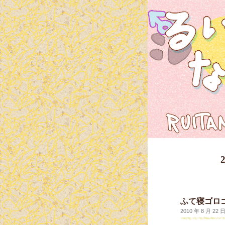
ふて寝ゴロ
2010 年 8 月 22