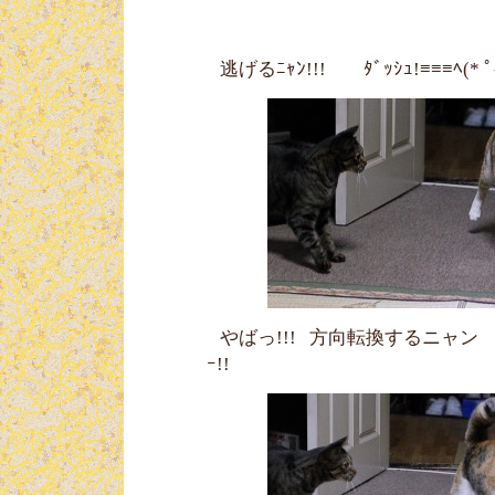
逃げるﾆｬﾝ!!! ﾀﾞｯｼｭ!≡≡≡ﾍ(* ﾟ
やばっ!!! 方向転換するニャン (((((
ｰ!!