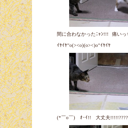
間に合わなかったﾆｬﾝ!!! 痛いっち
ｲﾔｲﾔ”o(><o)(o><)o”ｲﾔｲﾔ
(*￣o￣)ゝｵｰｲ!! 大丈夫!!!!!??